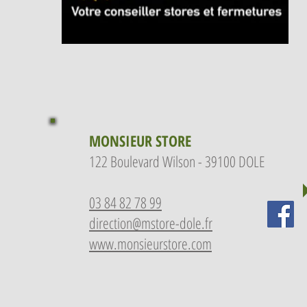
MONSIEUR STORE
122 Boulevard Wilson -
39100 DOLE
03 84 82 78 99
direction@mstore-dole.fr
www.monsieurstore.com