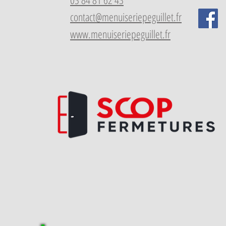
contact@menuiseriepeguillet.fr
www.menuiseriepeguillet.fr