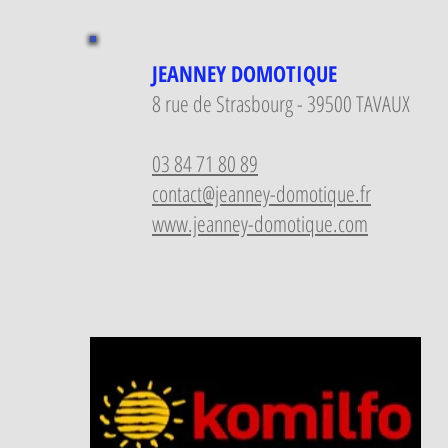
JEANNEY DOMOTIQUE
8 rue de Strasbourg - 39500 TAVAUX
03 84 71 80 89
contact@jeanney-domotique.fr
www.jeanney-domotique.com