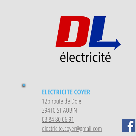
ELECTRICITE COYER
12b route de Dole
39410 ST AUBIN
03 84 80 06 91
electricite.coyer@gmail.com